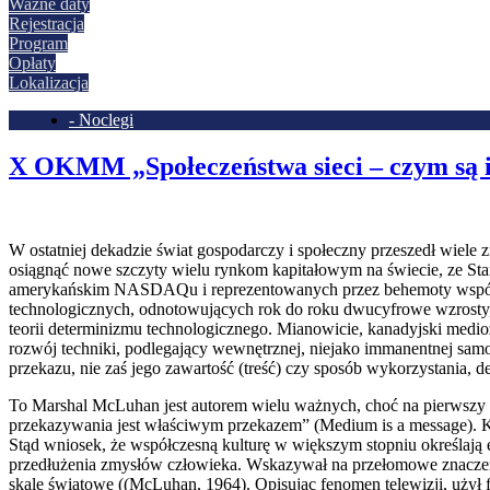
Ważne daty
Rejestracja
Program
Opłaty
Lokalizacja
- Noclegi
X OKMM „Społeczeństwa sieci – czym są i
W ostatniej dekadzie świat gospodarczy i społeczny przeszedł wiele 
osiągnąć nowe szczyty wielu rynkom kapitałowym na świecie, ze Sta
amerykańskim NASDAQu i reprezentowanych przez behemoty współcz
technologicznych, odnotowujących rok do roku dwucyfrowe wzrosty, 
teorii determinizmu technologicznego. Mianowicie, kanadyjski medio
rozwój techniki, podlegający wewnętrznej, niejako immanentnej samor
przekazu, nie zaś jego zawartość (treść) czy sposób wykorzystania, d
To Marshal McLuhan jest autorem wielu ważnych, choć na pierwszy rz
przekazywania jest właściwym przekazem” (Medium is a message). Kami
Stąd wniosek, że współczesną kulturę w większym stopniu określają 
przedłużenia zmysłów człowieka. Wskazywał na przełomowe znaczenie 
skalę światowę ((McLuhan, 1964). Opisując fenomen telewizji, użył fr