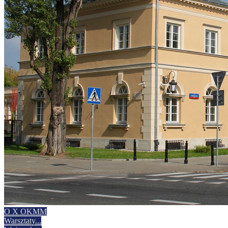
O X OKMM
Warsztaty
...