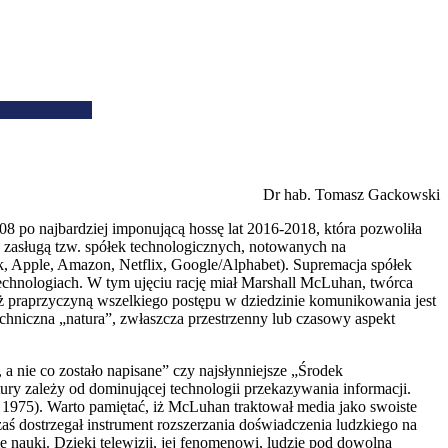
Dr hab. Tomasz Gackowski
08 po najbardziej imponującą hossę lat 2016-2018, która pozwoliła
 zasługą tzw. spółek technologicznych, notowanych na
Apple, Amazon, Netflix, Google/Alphabet). Supremacja spółek
echnologiach. W tym ujęciu rację miał Marshall McLuhan, twórca
iż praprzyczyną wszelkiego postępu w dziedzinie komunikowania jest
echniczna „natura”, zwłaszcza przestrzenny lub czasowy aspekt
a nie co zostało napisane” czy najsłynniejsze „Środek
ury zależy od dominującej technologii przekazywania informacji.
, 1975). Warto pamiętać, iż McLuhan traktował media jako swoiste
aś dostrzegał instrument rozszerzania doświadczenia ludzkiego na
ie nauki. Dzięki telewizji, jej fenomenowi, ludzie pod dowolną