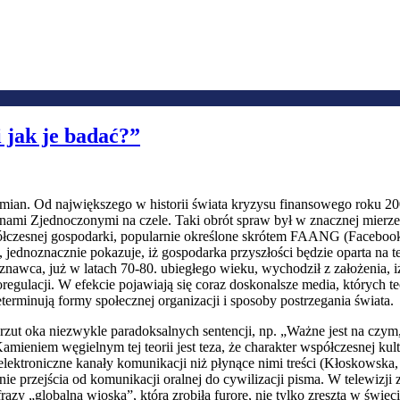
 jak je badać?”
zmian. Od największego w historii świata kryzysu finansowego roku 20
nami Zjednoczonymi na czele. Taki obrót spraw był w znacznej mierze
esnej gospodarki, popularnie określone skrótem FAANG (Facebook, 
jednoznacznie pokazuje, iż gospodarka przyszłości będzie oparta na t
znawca, już w latach 70-80. ubiegłego wieku, wychodził z założenia, 
egulacji. W efekcie pojawiają się coraz doskonalsze media, których t
eterminują formy społecznej organizacji i sposoby postrzegania świata.
ut oka niezwykle paradoksalnych sentencji, np. „Ważne jest na czym, 
eniem węgielnym tej teorii jest teza, że charakter współczesnej kult
elektroniczne kanały komunikacji niż płynące nimi treści (Kłoskowska
przejścia od komunikacji oralnej do cywilizacji pisma. W telewizji z
azy „globalna wioska”, która zrobiła furorę, nie tylko zresztą w świec