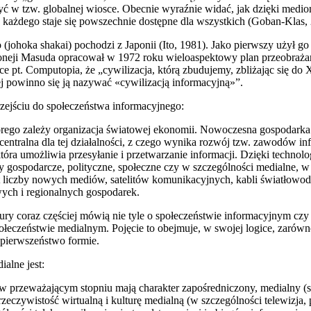
yć w tzw. globalnej wiosce. Obecnie wyraźnie widać, jak dzięki med
ie każdego staje się powszechnie dostępne dla wszystkich (Goban-Klas,
 (johoka shakai) pochodzi z Japonii (Ito, 1981). Jako pierwszy użył 
oneji Masuda opracował w 1972 roku wieloaspektowy plan przeobrażan
ce pt. Computopia, że „cywilizacja, którą zbudujemy, zbliżając się do
ej powinno się ją nazywać «cywilizacją informacyjną»”.
zejściu do społeczeństwa informacyjnego:
tórego zależy organizacja światowej ekonomii. Nowoczesna gospodark
centralna dla tej działalności, z czego wynika rozwój tzw. zawodów i
która umożliwia przesyłanie i przetwarzanie informacji. Dzięki techn
 gospodarcze, polityczne, społeczne czy w szczególności medialne, w 
t liczby nowych mediów, satelitów komunikacyjnych, kabli światłowo
wych i regionalnych gospodarek.
 coraz częściej mówią nie tyle o społeczeństwie informacyjnym czy o
eczeństwie medialnym. Pojęcie to obejmuje, w swojej logice, zarówno 
pierwszeństwo formie.
alne jest:
w przeważającym stopniu mają charakter zapośredniczony, medialny (
eczywistość wirtualną i kulturę medialną (w szczególności telewizja,