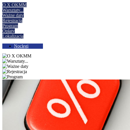
O X OKMM
Warsztaty
...
Ważne daty
Rejestracja
Program
Opłaty
Lokalizacja
Noclegi