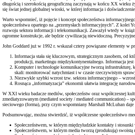
długością i szerokością geograficzną zaczynają w końcu XX wieku ż
się świat jednej globalnej wioski, w której informacja i doświadczen
Warto wspomnieć, iż pojęcie i koncept społeczeństwa informacyjnego
społeczeństwa opartego na „przemysłach informacyjnych”. Z kolei Y
rozwoju sektora informacji i telekomunikacji. Zaważył wtedy w książ
ogromne konstrukcje, ale będzie cywilizacją niewidoczną. Precyzyjn
John Goddard już w 1992 r. wskazał cztery powiązane elementy w pr
Informacja stała się kluczowym, strategicznym zasobem, od k
produkcji, marketingu międzykontynentalnego. Informacja jest 
Komputer i technologie komunikacyjne tworzą infrastrukturę, 
skali: monitorować natychmiast i w czasie rzeczywistym sprawy
Niezwykle szybki wzrost tzw. sektora informacyjnego – wzros
Rosnąca „informatyzacja” ekonomii ułatwia integrację narodo
W XXI wieku badacze mediów, społeczeństw oraz współczesnej kultury
zmediatyzowanym (mediated society / mediated communication) – społ
sieciowego (forma), przy czym wspomniany Marshall McLuhan daje 
Podsumowując, można stwierdzić, iż współczesne społeczeństwo medi
Społeczeństwem, w którym międzyludzkie kontakty i stosunki 
Społeczeństwem, w którym media tworzą (produkują) swoistą rz